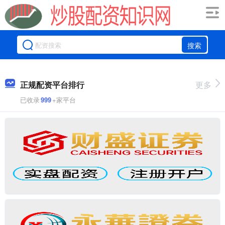
搜索
正规配资平台排行
更多
已收录
999
+家平台