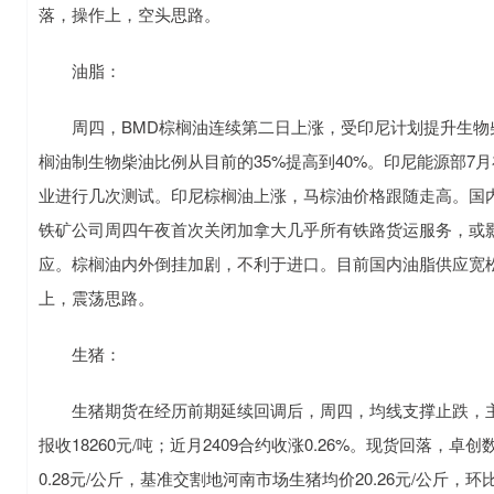
落，操作上，空头思路。
油脂：
周四，BMD棕榈油连续第二日上涨，受印尼计划提升生物
榈油制生物柴油比例从目前的35%提高到40%。印尼能源部7
业进行几次测试。印尼棕榈油上涨，马棕油价格跟随走高。国
铁矿公司周四午夜首次关闭加拿大几乎所有铁路货运服务，或
应。棕榈油内外倒挂加剧，不利于进口。目前国内油脂供应宽
上，震荡思路。
生猪：
生猪期货在经历前期延续回调后，周四，均线支撑止跌，主力2
报收18260元/吨；近月2409合约收涨0.26%。现货回落，卓
0.28元/公斤，基准交割地河南市场生猪均价20.26元/公斤，