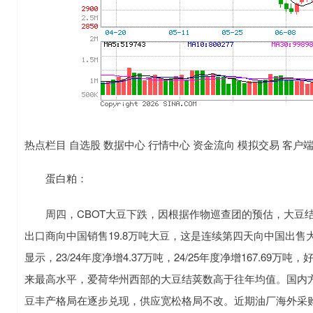
热点栏目 自选股 数据中心 行情中心 资金流向 模拟交易 客户
蛋白粕：
周四，CBOT大豆下跌，因根据作物巡查团的预估，大豆结
出口商向中国销售19.8万吨大豆，这是连续第四天向中国出售
显示，23/24年度净增4.37万吨，24/25年度净增167.69
来最高水平，爱荷华州西部的大豆结荚数高于往年均值。国内
豆丰产格局在逐步兑现，供应宽松格局不改。近期油厂海外采