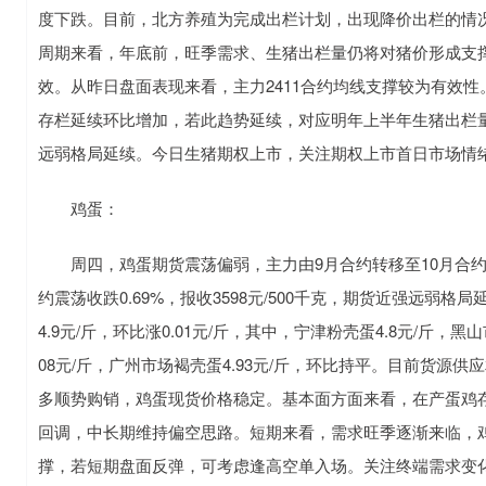
度下跌。目前，北方养殖为完成出栏计划，出现降价出栏的情
周期来看，年底前，旺季需求、生猪出栏量仍将对猪价形成支
效。从昨日盘面表现来看，主力2411合约均线支撑较为有效性
存栏延续环比增加，若此趋势延续，对应明年上半年生猪出栏
远弱格局延续。今日生猪期权上市，关注期权上市首日市场情
鸡蛋：
周四，鸡蛋期货震荡偏弱，主力由9月合约转移至10月合约，2409
约震荡收跌0.69%，报收3598元/500千克，期货近强远
4.9元/斤，环比涨0.01元/斤，其中，宁津粉壳蛋4.8元/斤，
08元/斤，广州市场褐壳蛋4.93元/斤，环比持平。目前货
多顺势购销，鸡蛋现货价格稳定。基本面方面来看，在产蛋鸡
回调，中长期维持偏空思路。短期来看，需求旺季逐渐来临，
撑，若短期盘面反弹，可考虑逢高空单入场。关注终端需求变