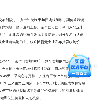
交易时段，主力合约受制于40日均线压制，期价承压调
反弹预期，报价区间上移。基本面方面，今日东北玉米
偏弱，企业采购积极性暂无明显提升，部分贸易商认赔
以企业自集港为主。鲅鱼圈暂无企业发布挂牌收购价
44车，较昨日增加160车，到车增加的情况下，部分
。今日销区玉米市场价格趋于稳定，市场购销平淡，港
5-35天，采购心态宽松，关注春玉米上市动态。整体来
CE玉米主力合约累计下行200元/吨，跌破成本和贸易
宏观市场的悲观情绪主导商品价格表现，短期看反弹情
，短期关注价差扩大的机会。