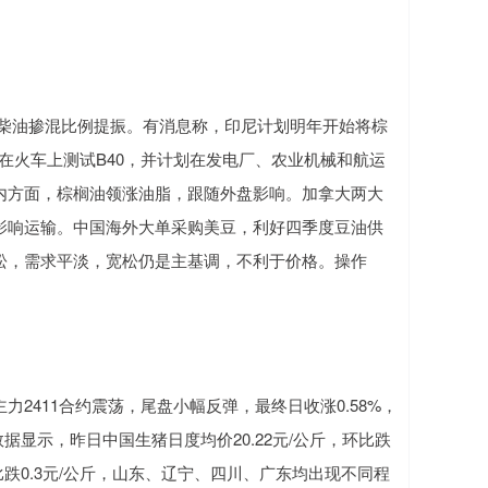
柴油掺混比例提振。有消息称，印尼计划明年开始将棕
月在火车上测试B40，并计划在发电厂、农业机械和航运
内方面，棕榈油领涨油脂，跟随外盘影响。加拿大两大
影响运输。中国海外大单采购美豆，利好四季度豆油供
松，需求平淡，宽松仍是主基调，不利于价格。操作
411合约震荡，尾盘小幅反弹，最终日收涨0.58%，
创数据显示，昨日中国生猪日度均价20.22元/公斤，环比跌
环比跌0.3元/公斤，山东、辽宁、四川、广东均出现不同程