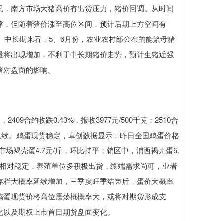
况，南方市场大猪高价有出货压力，猪价回调。从时间
撑，但随着猪价涨至高位区间，预计后期上方空间有
。中长期来看，5、6月份，农业农村部公布的能繁母猪
量将出现增加，不利于中长期猪价走势，预计生猪近强
绪对盘面的影响。
合约收跌0.43%，报收3977元/500千克；2510合
弱格局延续。鸡蛋现货稳定，卓创数据显示，昨日全国鸡蛋价格
黑山市场褐壳蛋4.7元/斤，环比持平；销区中，浦西褐壳蛋5.
源供应相对稳定，养殖单位多积极出货，终端需求尚可，业者
存栏大概率延续增加，三季度旺季结束后，蛋价大概率
鸡蛋现货价格高位震荡概概率大，或将对期货形成支
化以及期权上市首日期货盘面变化。