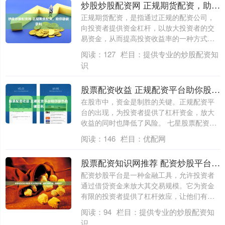
炒股炒股配资网 正规期货配资，助你稳健获利
正规期货配资，是指通过正规的配资公司，
向投资者提供资金杠杆，以放大投资者的交
易资金，从而提高投资收益率的一种方式。
与非法....
阅读：
127
栏目：
提供专业的炒股配资知
识
股票配资收益 正规配资平台助你股市稳健获利
在股市中，资金是制胜的关键。正规配资平
台的出现，为投资者提供了杠杆资金，放大
收益的同时也降低了风险。 七星股票配资提
供高....
阅读：
146
栏目：
优配网
股票配资知识网推荐 配资炒股平台：助你资金倍增，掘金股市
配资炒股平台是一种金融工具，允许投资者
通过借贷资金来放大其交易规模。它为资金
有限的投资者提供了杠杆效应，让他们有机
会获得....
阅读：
94
栏目：
提供专业的炒股配资知
识