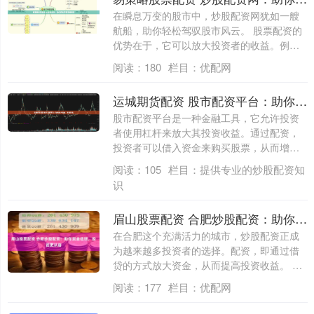
在瞬息万变的股市中，炒股配资网犹如一艘
航船，助你轻松驾驭股市风云。 股票配资的
优势在于，它可以放大投资者的收益。例
如，投....
阅读：
180
栏目：
优配网
运城期货配资 股市配资平台：助你放大收益，掌控财富
股市配资平台是一种金融工具，它允许投资
者使用杠杆来放大其投资收益。通过配资，
投资者可以借入资金来购买股票，从而增加
其购买....
阅读：
105
栏目：
提供专业的炒股配资知
识
眉山股票配资 合肥炒股配资：助你资金倍增，投资更从容
在合肥这个充满活力的城市，炒股配资正成
为越来越多投资者的选择。配资，即通过借
贷的方式放大资金，从而提高投资收益。 烟
台的....
阅读：
177
栏目：
优配网