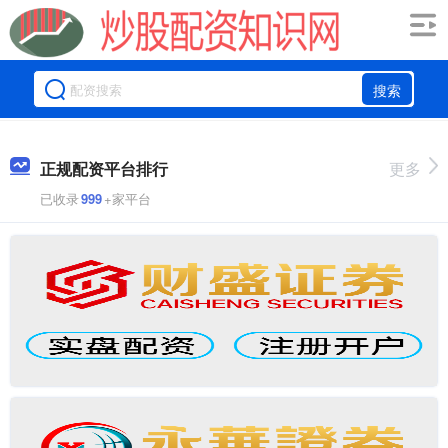
搜索
正规配资平台排行
更多
已收录
999
+家平台