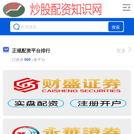
搜索
正规配资平台排行
更多
已收录
999
+家平台