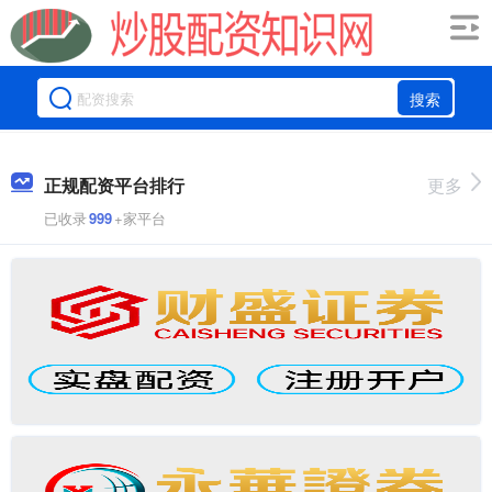
搜索
正规配资平台排行
更多
已收录
999
+家平台