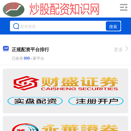
搜索
正规配资平台排行
更多
已收录
999
+家平台