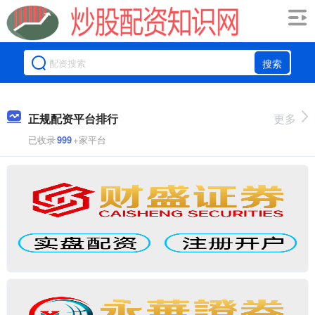
搜索
正规配资平台排行
更多
已收录
999
+家平台