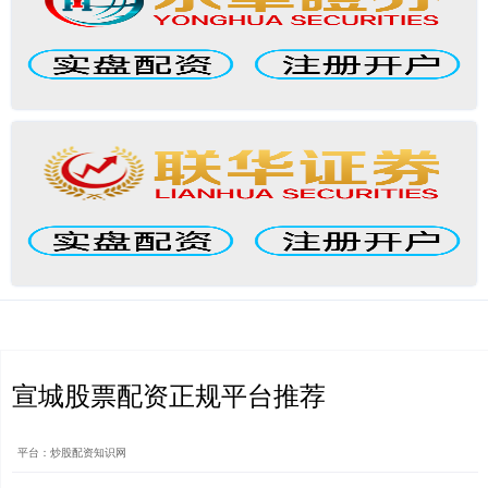
宣城股票配资正规平台推荐
平台：炒股配资知识网