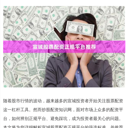
随着股市行情的波动，越来越多的宣城投资者开始关注股票配资
这一杠杆工具。然而炒股配资知识网，面对市场上众多的配资平
台，如何辨别正规平台、避免踩坑，成为投资者最关心的问题。
本文将为您详细解析宣城股票配资正规平台的筛选标准，并推荐