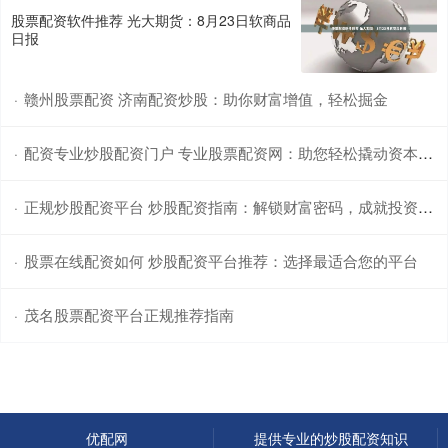
股票配资软件推荐 光大期货：8月23日软商品
日报
赣州股票配资 济南配资炒股：助你财富增值，轻松掘金
·
配资专业炒股配资门户 专业股票配资网：助您轻松撬动资本杠杆
·
正规炒股配资平台 炒股配资指南：解锁财富密码，成就投资梦想
·
股票在线配资如何 炒股配资平台推荐：选择最适合您的平台
·
茂名股票配资平台正规推荐指南
·
优配网
提供专业的炒股配资知识