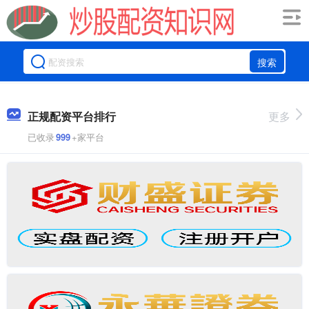
搜索
正规配资平台排行
更多
已收录
999
+家平台