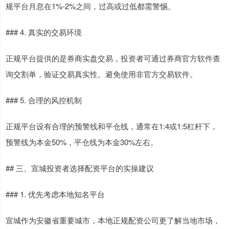
规平台月息在1%-2%之间，过高或过低都需警惕。
### 4. 真实的交易环境
正规平台提供的是券商实盘交易，投资者可通过券商官方软件查
询交割单，验证交易真实性。避免使用非官方交易软件。
### 5. 合理的风控机制
正规平台设有合理的预警线和平仓线，通常在1:4或1:5杠杆下，
预警线为本金50%，平仓线为本金30%左右。
## 三、宣城投资者选择配资平台的实操建议
### 1. 优先考虑本地知名平台
宣城作为安徽省重要城市，本地正规配资公司更了解当地市场，