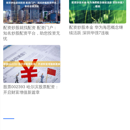
配资炒股本金 华为海思概念继
配资炒股就找配资 配资门户：
续活跃 深圳华强7连板
知名炒股配资平台，助您投资无
忧
股票002393 哈尔滨股票配资：
开启财富增值新篇章