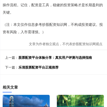
操作流程。记住，配资是工具，稳健的投资策略才是长期盈利的
关键。
（注：本文仅作信息参考炒股配资知识网，不构成投资建议。投
资有风险，入市需谨慎。）
文章为作者独立观点，不代表炒股配资知识网观点
上一篇：
股票配资平台体验分享：真实用户评测与选择指南
下一篇：
乐清股票配资平台正规推荐
相关文章