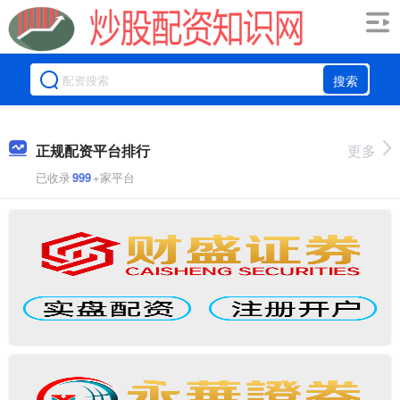
搜索
正规配资平台排行
更多
已收录
999
+家平台