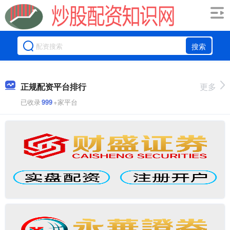
搜索
正规配资平台排行
更多
已收录
999
+家平台