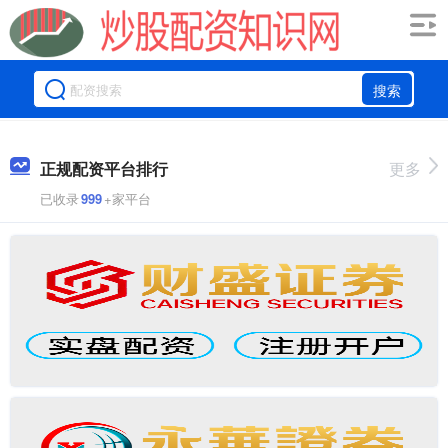
搜索
正规配资平台排行
更多
已收录
999
+家平台