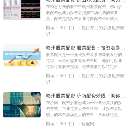
在瞬息万变的股市中赣州股票配资，佛山炒
股配资已成为投资者把握市场机遇的重要工
具。配资是指投资者通过向配资公司借入资
金，扩....
阅读：
197
栏目：
提供专业的炒股配资知
识
赣州股票配资 股票配售：投资者参与新股发行的方式
股票配售是一种允许投资者参与新股发行的
过程。当公司需要筹集资金时，他们可以通
过发行新股来实现。这些新股将以特定价格
出售给....
阅读：
150
栏目：
提供专业的炒股配资知
识
赣州股票配资 济南配资炒股：助你财富增值，轻松掘金
在济南，配资炒股已成为一种备受关注的投
资方式。它通过放大资金杠杆，让投资者以
较小的本金撬动更大的资金，从而获得更高
的收益....
阅读：
199
栏目：
优配网