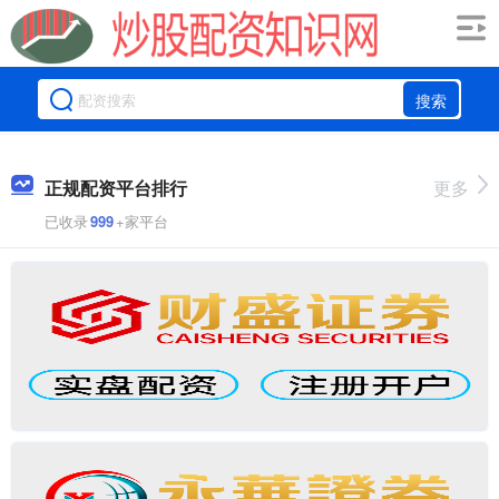
搜索
正规配资平台排行
更多
已收录
999
+家平台