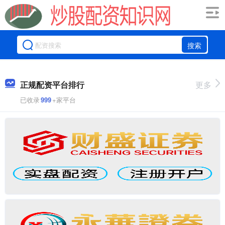
搜索
正规配资平台排行
更多
已收录
999
+家平台