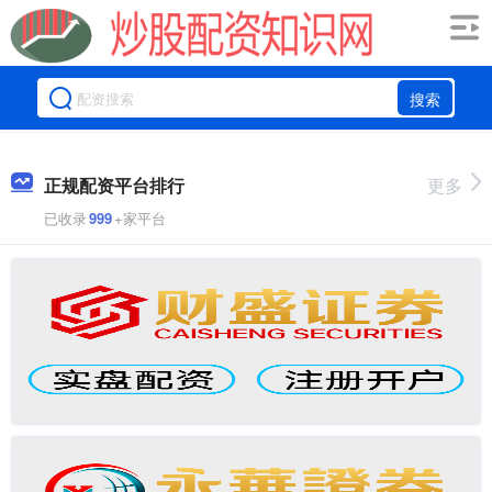
搜索
正规配资平台排行
更多
已收录
999
+家平台