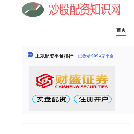
首页
正规配资平台排行
已收录
999
+家平台