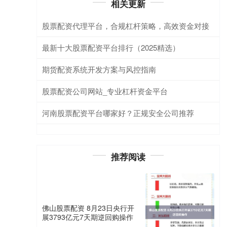
相关更新
股票配资代理平台，合规杠杆策略，高效资金对接
最新十大股票配资平台排行（2025精选）
期货配资系统开发方案与风控指南
股票配资公司网站_专业杠杆资金平台
河南股票配资平台哪家好？正规安全公司推荐
推荐阅读
佛山股票配资 8月23日央行开
展3793亿元7天期逆回购操作