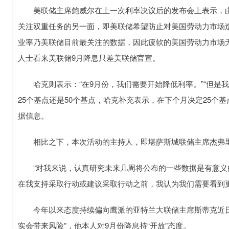
美联储主席鲍威尔在上一次利率决议后的发布会上表示，由
关注双重任务的另一面，即美联储希望防止对美国劳动力市场
业率乃美联储目前最关注的数据，因此疲软的美国劳动力市场
人士看来美联储9月降息只差美联储官宣。
哈克则表示：“在9月份，我们需要开始降低利率。”“但是我
25个基点还是50个基点，哈克补充表示，在下个月决定25个
据信息。
相比之下，本次活动的主持人，即堪萨斯城联储主席杰弗里
“对我来说，认真研究未来几周将公布的一些数据是有意义的
在我支持采取行动或建议采取行动之前，我认为我们需要看到更
今年以来态度持续偏向鹰派的亚特兰大联储主席斯蒂克近日
实会带来风险”，他本人对9月份降息持“开放”态度。