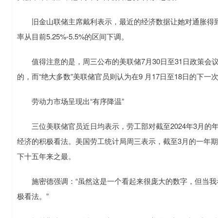
旧金山联储主席戴利表示，最近的经济数据让她对通胀得到控
率从目前5.25%-5.5%的区间下调。
值得注意的是，周三公布的美联储7月30日至31日政策会议
的，而“绝大多数”美联储官员则认为在9 月17日至18日的下
劳动力市场呈现出“有序降温”
三位美联储官员近日均表示，劳工部对截至2024年3月的
经济的积极看法。美国劳工统计局周三表示，截至3月的一年期
下十五年来之最。
施密德强调：“虽然这是一个看起来很庞大的数字，但当我
极看法。”