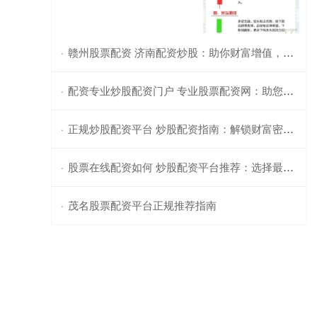
赣州股票配资 济南配资炒股：助你财富增值，轻松掘金
·
配资专业炒股配资门户 专业股票配资网：助您轻松撬动资本杠杆
·
正规炒股配资平台 炒股配资指南：解锁财富密码，成就投资梦想
·
股票在线配资如何 炒股配资平台推荐：选择最适合您的平台
·
茂名股票配资平台正规推荐指南
·