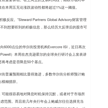
指数在本周五无论涨跌波动性都将超过1%这一阈值。
ard Partners Global Advisory财富管理
听不到想要听到的积极信息，那么经历大反弹后的股市可
0点位的华尔街投资机构Evercore ISI，近日再次
Powell）本周在杰克逊霍尔的全球央行研讨会上发表讲
将考虑是否降息50个基点。
华尔街普遍预期相比显得激进，多数华尔街分析师预计鲍
出模糊措辞。
可能很容易地对降息时机保持沉默，或者对于市场所
考虑范围。而且前几年央行年会上鲍威尔往往选择充当