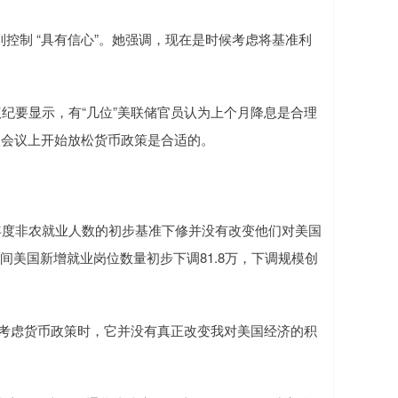
制 “具有信心”。她强调，现在是时候考虑将基准利
纪要显示，有“几位”美联储官员认为上个月降息是合理
一次会议上开始放松货币政策是合适的。
年度非农就业人数的初步基准下修并没有改变他们对美国
间美国新增就业岗位数量初步下调81.8万，下调规模创
考虑货币政策时，它并没有真正改变我对美国经济的积