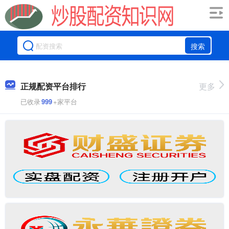
搜索
正规配资平台排行
更多
已收录
999
+家平台