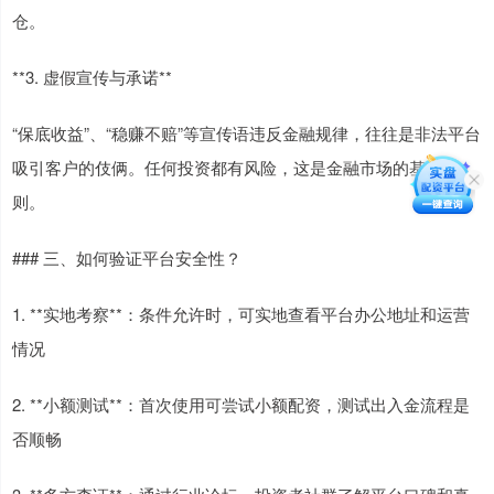
仓。
**3. 虚假宣传与承诺**
“保底收益”、“稳赚不赔”等宣传语违反金融规律，往往是非法平台
吸引客户的伎俩。任何投资都有风险，这是金融市场的基本法
则。
### 三、如何验证平台安全性？
1. **实地考察**：条件允许时，可实地查看平台办公地址和运营
情况
2. **小额测试**：首次使用可尝试小额配资，测试出入金流程是
否顺畅