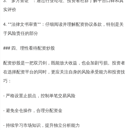
3. **多方查证**：通过行业论坛、投资者社群了解平台口碑和真
实评价
4. **法律文书审查**：仔细阅读并理解配资协议条款，特别是关
于风险责任的部分
### 四、理性看待配资炒股
配资炒股是一把双刃剑，既能放大收益，也会加剧亏损。投资者
在选择配资平台的同时，更应关注自身的风险承受能力和投资技
巧：
- 严格设置止损点，控制单笔交易风险
- 避免全仓操作，合理分配资金
- 持续学习市场知识，提升独立分析能力