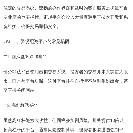
稳定的交易系统、流畅的操作界面和及时的客户服务是衡量平台
专业度的重要指标。正规平台会投入大量资源用于技术开发和系
统维护，确保交易顺畅安全。
### 二、警惕配资平台的常见陷阱
**1. 虚拟盘对赌陷阱**
部分非法平台使用虚拟交易系统，投资者的交易并未真实进入股
市，而是与平台对赌。这种平台往往在行情不利时限制出金，甚
至直接关闭网站。
**2. 高杠杆诱惑**
虽然高杠杆能放大收益，但同样会加剧风险。那些提供10倍以上
超高杠杆的平台，通常风险控制薄弱，投资者极易遭遇强制平