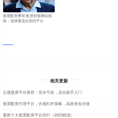
股票配资费用 配资炒股网站指
南：选择最适合您的平台
相关更新
正规股票平台推荐：安全可靠，适合新手入门
股票配资代理平台，合规杠杆策略，高效资金对接
最新十大股票配资平台排行（2025精选）