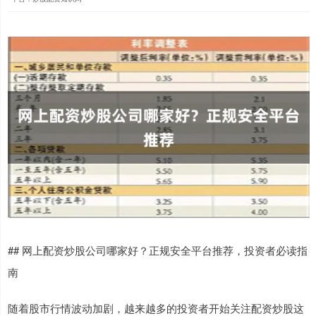
## 网上配资炒股公司哪家好？正规安全平台推荐，投资者必读指
南
随着股市行情波动加剧，越来越多的投资者开始关注配资炒股这