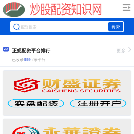
搜索
正规配资平台排行
更多
已收录
999
+家平台