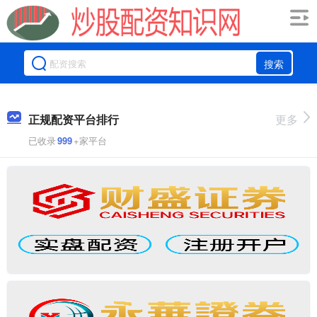
搜索
正规配资平台排行
更多
已收录
999
+家平台