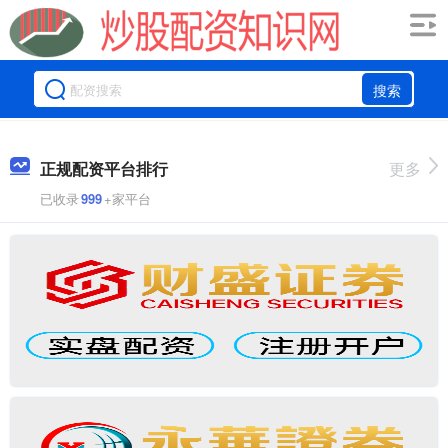
搜索
正规配资平台排行
更多
已收录
999
+家平台