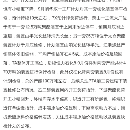
也有小幅度下降。9月初华东一工厂计划对其一套歧化装置停车检
修，预计持续10天左右，PX预计降负荷运行。萧山一主流大厂位
于海宁一套12.5万吨聚酯装置于上周末附近停车，预期月底附近
重启，装置由半光长丝转消光长丝；另一套25万吨位于太仓聚酯
装置计划于月底检修，计划装置由消光长丝转半光。江浙涤丝产
销整体依旧偏弱，平均产销估算在4-5成。成本原油价格延续回
落，TA整体开工高位，后续恒力石化8-9月份将对两套产能共计4
70万吨的装置进行例行检修，此外仪征化纤两套装置8月份也有
计划检修，总的产能100万吨左右，后续关注PTA加工费压缩下装
置检修公布情况。乙二醇装置周内开工负荷抬升。下游聚酯负荷
开工小幅回升，终端库存水平偏高，织造开工有所起色，终端织
造订单缓慢抬升。成本端原油价格压制，下游需求动力不足，拖
拽聚酯原料价格偏弱震荡，关注成本端原油价格波动以及装置秋
检计划的公布。