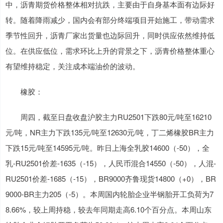
中，沥青期货价格整体相对抗跌，主要由于自身基本面有边际好
转。随着降雨减少，国内会有部分终端项目开始施工，带动需求
季节性回升，沥青厂家出货量也边际回升，同时供应依然维持低
位。在供应低位，需求环比上升的背景之下，沥青价格整体重心
有望维持稳定，关注成本端油价的波动。
橡胶：
周四，截至日盘收盘沪胶主力RU2501下跌80元/吨至16210
元/吨，NR主力下跌135元/吨至12630元/吨，丁二烯橡胶BR主力
下跌15元/吨至14595元/吨。昨日上海全乳胶14600（-50），全
乳-RU2501价差-1635（-15），人民币混合14550（-50），人混-
RU2501价差-1685（-15），BR9000齐鲁现货14800（+0），BR
9000-BR主力205（-5）。本周国内轮胎企业半钢胎开工负荷为7
8.66%，较上周持稳，较去年同期走高6.10个百分点。本周山东