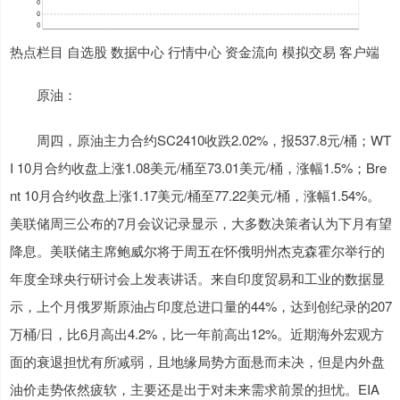
热点栏目 自选股 数据中心 行情中心 资金流向 模拟交易 客户端
原油：
周四，原油主力合约SC2410收跌2.02%，报537.8元/桶；WT
I 10月合约收盘上涨1.08美元/桶至73.01美元/桶，涨幅1.5%；Bre
nt 10月合约收盘上涨1.17美元/桶至77.22美元/桶，涨幅1.54%。
美联储周三公布的7月会议记录显示，大多数决策者认为下月有望
降息。美联储主席鲍威尔将于周五在怀俄明州杰克森霍尔举行的
年度全球央行研讨会上发表讲话。来自印度贸易和工业的数据显
示，上个月俄罗斯原油占印度总进口量的44%，达到创纪录的207
万桶/日，比6月高出4.2%，比一年前高出12%。近期海外宏观方
面的衰退担忧有所减弱，且地缘局势方面悬而未决，但是内外盘
油价走势依然疲软，主要还是出于对未来需求前景的担忧。EIA