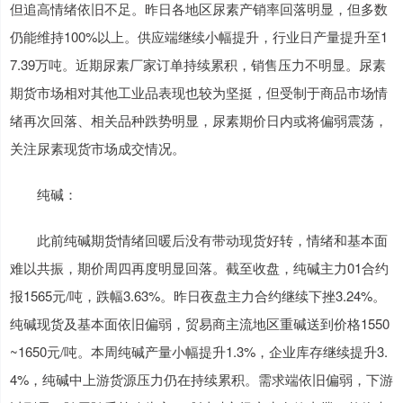
但追高情绪依旧不足。昨日各地区尿素产销率回落明显，但多数
仍能维持100%以上。供应端继续小幅提升，行业日产量提升至1
7.39万吨。近期尿素厂家订单持续累积，销售压力不明显。尿素
期货市场相对其他工业品表现也较为坚挺，但受制于商品市场情
绪再次回落、相关品种跌势明显，尿素期价日内或将偏弱震荡，
关注尿素现货市场成交情况。
纯碱：
此前纯碱期货情绪回暖后没有带动现货好转，情绪和基本面
难以共振，期价周四再度明显回落。截至收盘，纯碱主力01合约
报1565元/吨，跌幅3.63%。昨日夜盘主力合约继续下挫3.24%。
纯碱现货及基本面依旧偏弱，贸易商主流地区重碱送到价格1550
~1650元/吨。本周纯碱产量小幅提升1.3%，企业库存继续提升3.
4%，纯碱中上游货源压力仍在持续累积。需求端依旧偏弱，下游