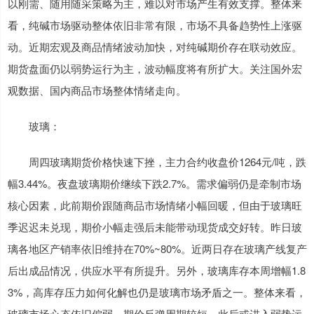
以刚需、随用随采策略为主，难以对市场产生有效支撑。整体来
看，纯碱市场驱动整体依旧非常有限，市场不具备趋势性上涨驱
动。近期宏观及商品情绪波动加快，对纯碱期价存在联动效应。
期货盘面仍以弱势运行为主，波动幅度将有所扩大。关注国外宏
观数据、国内商品市场整体情绪走向。
玻璃：
周四玻璃期货价格快速下挫，主力合约收盘价1264元/吨，跌
幅3.44%。夜盘玻璃期价继续下跌2.7%。需求偏弱仍是牵制市场
核心因素，此前期价跟随商品市场情绪小幅回暖，但由于玻璃旺
季迟迟未兑现，期价小幅走强后未能带动现货成交好转。昨日玻
璃各地区产销率依旧维持在70%~80%。近两日存在玻璃产线复产
后出成品情况，供应水平有所提升。另外，玻璃库存本周增幅1.8
3%，高库存压力如何化解也仍是玻璃市场矛盾之一。整体来看，
玻璃市场心态依旧偏弱，期价反弹周期较短，此后或进入弱势运