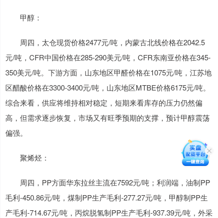
甲醇：
周四，太仓现货价格2477元/吨，内蒙古北线价格在2042.5
元/吨，CFR中国价格在285-290美元/吨，CFR东南亚价格在345-
350美元/吨。下游方面，山东地区甲醛价格在1075元/吨，江苏地
区醋酸价格在3300-3400元/吨，山东地区MTBE价格6175元/吨。
综合来看，供应将维持相对稳定，短期来看库存的压力仍然偏
高，但需求逐步恢复，市场又有旺季预期的支撑，预计甲醇震荡
偏强。
聚烯烃：
周四，PP方面华东拉丝主流在7592元/吨；利润端，油制PP
毛利-450.86元/吨，煤制PP生产毛利-277.27元/吨，甲醇制PP生
产毛利-714.67元/吨，丙烷脱氢制PP生产毛利-937.39元/吨，外采