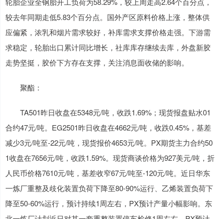
轮胎企业全钢胎开工负荷为58.29%，较上周走高2.64个百分点，
较去年同期走低5.83个百分点。国外产区原料价格上涨，整体供
应偏紧，浓乳和烟片需求较好，补库需求支撑价格走强。下游需
求稳定，轮胎出口累计同比增长，社库库存继续去库，外盘新胶
走势坚挺，胶价下方存在支撑，关注消息面收储的影响。
聚酯：
TA501昨日收盘在5348元/吨，收跌1.69%；现货报盘贴水01
合约47元/吨。EG2501昨日收盘在4662元/吨，收跌0.45%，基差
减少3元/吨至-22元/吨，现货报价4653元/吨。PX期货主力合约50
1收盘在7656元/吨，收跌1.59%。现货商谈价格为927美元/吨，折
人民币价格7610元/吨，基差收窄67元/吨至-120元/吨。近日华东
一炼厂重整及歧化装置负荷下降至80-90%运行、乙烯装置负荷下
降至50-60%运行，预计持续1周左右，PX预计产量小幅影响。东
北一炼厂计划近日对其一套重整装置停车检修1周左右，PX预计