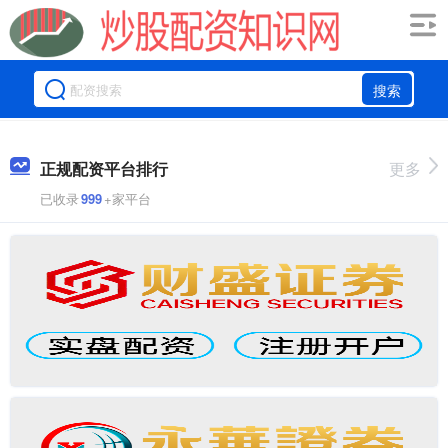
搜索
正规配资平台排行
更多
已收录
999
+家平台