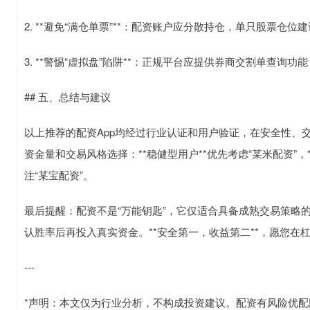
2. **避免“满仓单票”**：配资账户应分散持仓，单只股票仓位
3. **警惕“虚拟盘”陷阱**：正规平台应提供券商交割单查询
## 五、总结与建议
以上推荐的配资App均经过行业认证和用户验证，在安全性、
资金量和交易风格选择：**稳健型用户**优先考虑“某米配资”，*
注“某宝配资”。
最后提醒：配资不是“万能钥匙”，它仅适合具备成熟交易策略
认胜率后再投入真实资金。**安全第一，收益第二**，愿您在
---
*声明：本文仅为行业分析，不构成投资建议。配资有风险优配