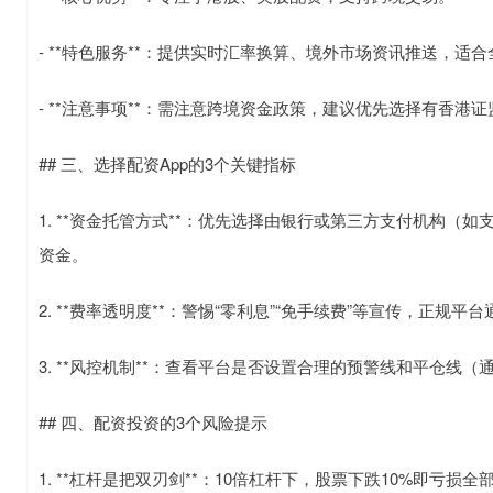
- **特色服务**：提供实时汇率换算、境外市场资讯推送，适
- **注意事项**：需注意跨境资金政策，建议优先选择有香港
## 三、选择配资App的3个关键指标
1. **资金托管方式**：优先选择由银行或第三方支付机构
资金。
2. **费率透明度**：警惕“零利息”“免手续费”等宣传，正规
3. **风控机制**：查看平台是否设置合理的预警线和平仓线（通
## 四、配资投资的3个风险提示
1. **杠杆是把双刃剑**：10倍杠杆下，股票下跌10%即亏损