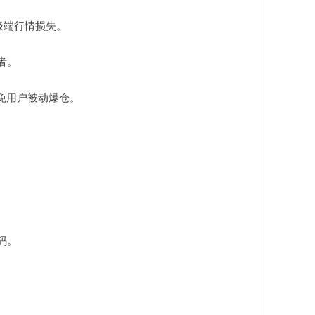
低极端行情损失。
者。
，避免用户被动爆仓。
。
码。